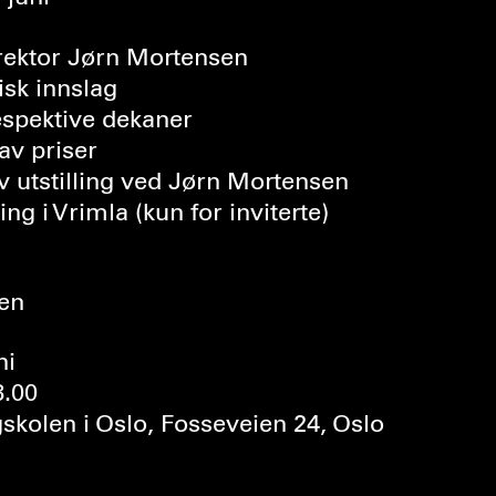
 rektor Jørn Mortensen
isk innslag
espektive dekaner
av priser
 utstilling ved Jørn Mortensen
ng i Vrimla (kun for inviterte)
gen
ni
.00
kolen i Oslo, Fosseveien 24, Oslo