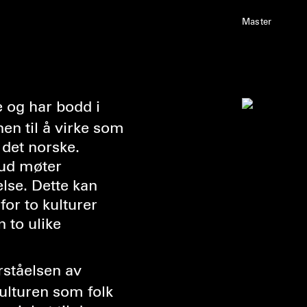
Master
e og har bodd i
en til å virke som
 det norske.
hud møter
else. Dette kan
 for to kulturer
n to ulike
orståelsen av
kulturen som folk