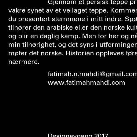
Gjennom et persisk teppe presenterer jeg det
vakre synet av et vellaget teppe. Komme
du presentert stemmene i mitt indre. Sp
tilhører den arabiske eller den norske ku
og blir en daglig kamp. Men for her og nå
min tilhørighet, og det syns i utforminge
møter det norske. Historien oppleves fø
nærmere.
fatimah.n.mahdi@gmail.co
www.fatimahmahdi.com
Designavgang 2017