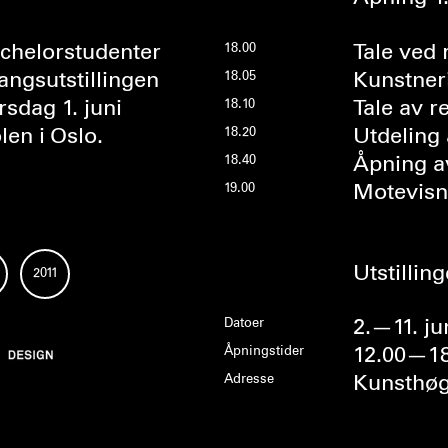
chelorstudenter
18.00
Tale ved
angsutstillingen
18.05
Kunstner
rsdag 1. juni
18.10
Tale av r
en i Oslo.
18.20
Utdeling 
18.40
Åpning av
19.00
Motevisni
Utstillin
2011
Datoer
2.—11. ju
Åpningstider
12.00—18
Adresse
Kunsthøgs