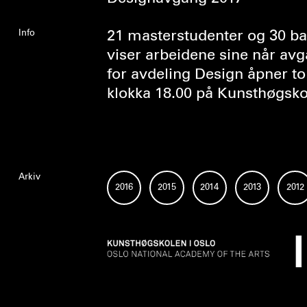
Info
21 masterstudenter og 30 ba
viser arbeidene sine når avg
for avdeling Design åpner to
klokka 18.00 på Kunsthøgskol
Arkiv
2016
2015
2014
2013
2012