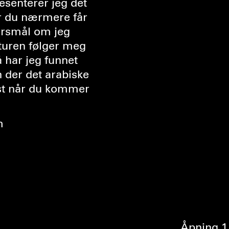
r du nærmere får
ørsmål om jeg
lturen følger meg
 har jeg funnet
n der det arabiske
rst når du kommer
m
Åpning 1.